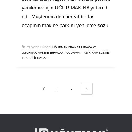
yenilemek için UĞUR MAKİNA’yı tercih
etti. Müşterimizden her yıl bir taş
ocağının makine parkını yenileme sözü
,
TAGGED UNDER:
UĞURMAK FRANSA İHRACAAT
,
UĞURMAK MAKINE İHRACAAT
UĞURMAK TAŞ KIRMA ELEME
TESISLI IHRACAAT
1
2
3