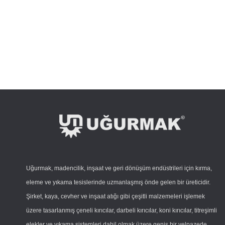
Uğurmak, madencilik, inşaat ve geri dönüşüm endüstrileri için kırma,
eleme ve yıkama tesislerinde uzmanlaşmış önde gelen bir üreticidir.
Şirket, kaya, cevher ve inşaat atığı gibi çeşitli malzemeleri işlemek
üzere tasarlanmış çeneli kırıcılar, darbeli kırıcılar, koni kırıcılar, titreşimli
elekler ve yıkama sistemleri dahil olmak üzere geniş bir yelpazede