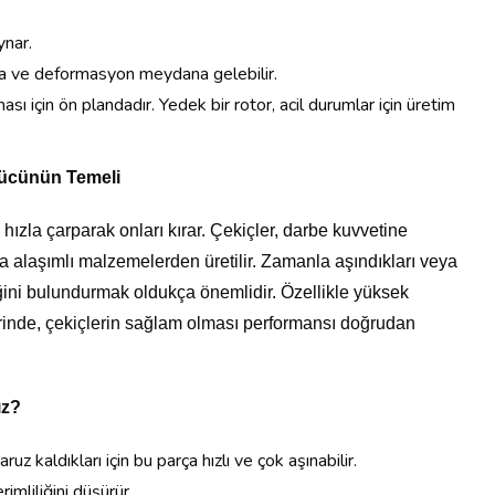
oynar.
ma ve deformasyon meydana gelebilir.
sı için ön plandadır. Yedek bir rotor, acil durumlar için üretim
Gücünün Temeli
ra hızla çarparak onları kırar. Çekiçler, darbe kuvvetine
eya alaşımlı malzemelerden üretilir. Zamanla aşındıkları veya
değini bulundurmak oldukça önemlidir. Özellikle yüksek
erinde, çekiçlerin sağlam olması performansı doğrudan
ız?
z kaldıkları için bu parça hızlı ve çok aşınabilir.
erimliliğini düşürür.