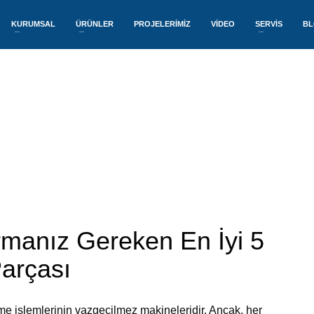
KURUMSAL
ÜRÜNLER
PROJELERİMİZ
VİDEO
SERVİS
B
rmanız Gereken En İyi 5
Parçası
ütme işlemlerinin vazgeçilmez makineleridir. Ancak, her