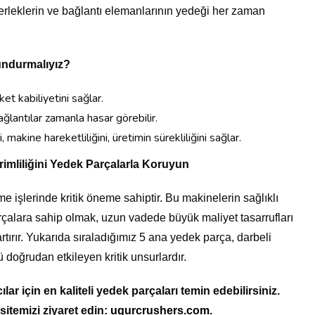
kerleklerin ve bağlantı elemanlarının yedeği her zaman
undurmalıyız?
et kabiliyetini sağlar.
ğlantılar zamanla hasar görebilir.
makine hareketliliğini, üretimin sürekliliğini sağlar.
erimliliğini Yedek Parçalarla Koruyun
tme işlerinde kritik öneme sahiptir. Bu makinelerin sağlıklı
rçalara sahip olmak, uzun vadede büyük maliyet tasarrufları
rtırır. Yukarıda sıraladığımız 5 ana yedek parça, darbeli
 doğrudan etkileyen kritik unsurlardır.
lar için en kaliteli yedek parçaları temin edebilirsiniz.
 sitemizi ziyaret edin:
ugurcrushers.com
.