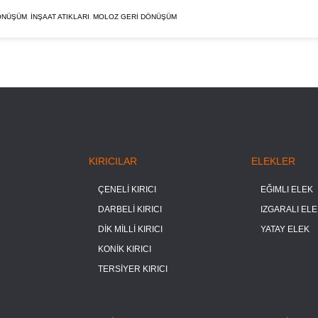
,
,
ÖNÜŞÜM
INŞAAT ATIKLARI
MOLOZ GERI DÖNÜŞÜM
KIRICILAR
ELEKLER
ÇENELİ KIRICI
EĞIMLI ELEK
DARBELİ KIRICI
IZGARALI ELE
DİK MİLLİ KIRICI
YATAY ELEK
KONİK KIRICI
TERSİYER KIRICI