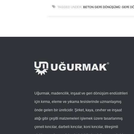
,
TAGGED UNDER:
BETON GERI DÖNÜŞÜMÜ
GERI D
Uğurmak, madencilik, inşaat ve geri dönüşüm endüstrileri
için kırma, eleme ve yıkama tesislerinde uzmanlaşmış
önde gelen bir üreticidir. Şirket, kaya, cevher ve inşaat
atığı gibi çeşitli malzemeleri işlemek üzere tasarlanmış
çeneli kırıcılar, darbeli kırıcılar, koni kırıcılar, titreşimli