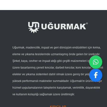
Uğurmak, madencilik, inşaat ve geri dönüşüm endüstrileri için kırma,
eleme ve yıkama tesislerinde uzmanlaşmış önde gelen bir üreticidir.
Şirket, kaya, cevher ve inşaat atığı gibi çeşitli malzemeleri işlemek
üzere tasarlanmış çeneli kırıcılar, darbeli kırıcılar, koni kırıcılar, titreşimli
elekler ve yıkama sistemleri dahil olmak üzere geniş bir yelpazede
yüksek performanslı makineler sunmaktadır. Uğurmak'ın ürünleri, ağır
hizmet uygulamalarının taleplerini karşılamak, verimlilik, dayanıklılık
ve kullanım kolaylığı sağlamak üzere üretilmiştir.
KIRICILAR